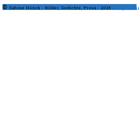
©
Sabine Hönck - Bilder, Gedichte, Prosa - 2025 -
Impress