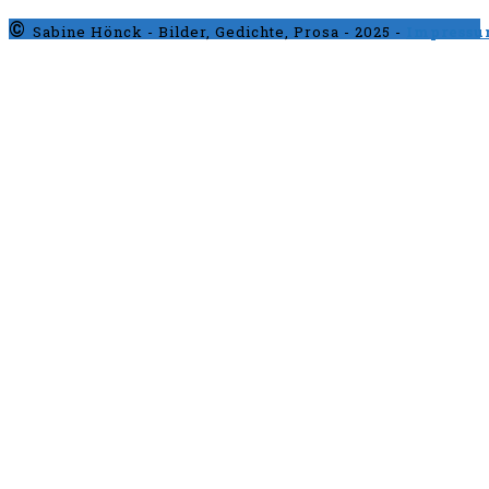
©
Sabine Hönck - Bilder, Gedichte, Prosa - 2025 -
Impress